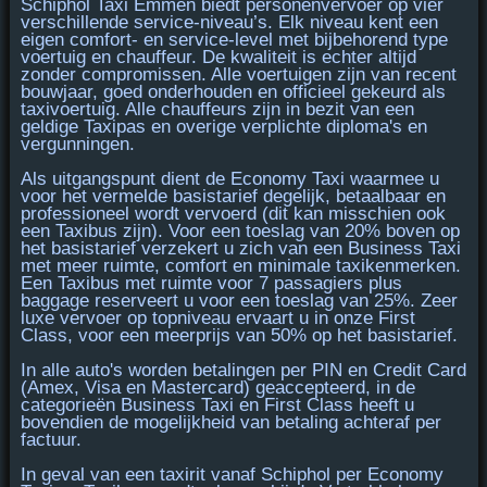
Schiphol Taxi Emmen biedt personenvervoer op vier
verschillende service-niveau’s. Elk niveau kent een
eigen
comfort- en service-level
met bijbehorend type
voertuig en chauffeur. De kwaliteit is echter altijd
zonder compromissen. Alle voertuigen zijn van recent
bouwjaar, goed onderhouden en officieel gekeurd als
taxivoertuig. Alle chauffeurs zijn in bezit van een
geldige Taxipas en overige verplichte diploma's en
vergunningen.
Als uitgangspunt dient de
Economy Taxi
waarmee u
voor het vermelde basistarief degelijk, betaalbaar en
professioneel wordt vervoerd (dit kan misschien ook
een Taxibus zijn). Voor een toeslag van 20% boven op
het basistarief verzekert u zich van een
Business Taxi
met meer ruimte, comfort en minimale taxikenmerken.
Een
Taxibus
met ruimte voor 7 passagiers plus
baggage reserveert u voor een toeslag van 25%. Zeer
luxe vervoer op topniveau ervaart u in onze
First
Class
, voor een meerprijs van 50% op het basistarief.
In alle auto's worden betalingen per
PIN en Credit Card
(Amex, Visa en Mastercard)
geaccepteerd, in de
categorieën Business Taxi en First Class heeft u
bovendien de mogelijkheid van betaling achteraf per
factuur.
In geval van een taxirit vanaf Schiphol per
Economy